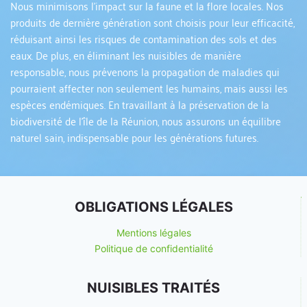
Nous minimisons l'impact sur la faune et la flore locales. Nos 
produits de dernière génération sont choisis pour leur efficacité, 
réduisant ainsi les risques de contamination des sols et des 
eaux. De plus, en éliminant les nuisibles de manière 
responsable, nous prévenons la propagation de maladies qui 
pourraient affecter non seulement les humains, mais aussi les 
espèces endémiques. En travaillant à la préservation de la 
biodiversité de l'île de la Réunion, nous assurons un équilibre 
naturel sain, indispensable pour les générations futures.
OBLIGATIONS LÉGALES
Mentions légales
Politique de confidentialité
NUISIBLES TRAITÉS