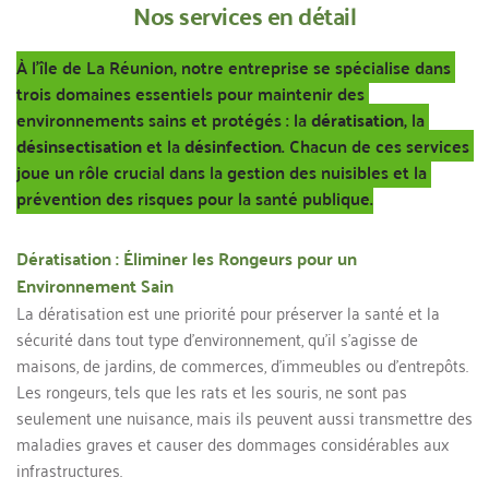
Nos services en détail
À l'île de La Réunion, notre entreprise se spécialise dans 
trois domaines essentiels pour maintenir des 
environnements sains et protégés : la 
dératisation
, la 
désinsectisation 
et la 
désinfection
. Chacun de ces services 
joue un rôle crucial dans la gestion des nuisibles et la 
prévention des risques pour la santé publique.
Dératisation : Éliminer les Rongeurs pour un 
Environnement Sain
La dératisation est une priorité pour préserver la santé et la 
sécurité dans tout type d’environnement, qu’il s’agisse de 
maisons, de jardins, de commerces, d’immeubles ou d’entrepôts. 
Les rongeurs, tels que les rats et les souris, ne sont pas 
seulement une nuisance, mais ils peuvent aussi transmettre des 
maladies graves et causer des dommages considérables aux 
infrastructures.