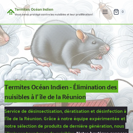
Aller
au
Termites Océan Indien
0
Vous serez protégé contre les nuisibles et leur prolifération!
contenu
Termites Océan Indien - Élimination des 
nuisibles à l' île de la Réunion
Service de désinsectisation, dératisation et désinfection à 
l'île de la Réunion. Grâce à notre équipe expérimentée et 
notre sélection de produits de dernière génération, nous 