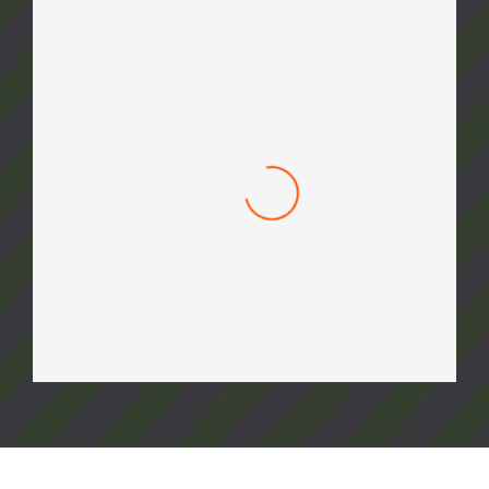
Ecopic – Anti Pigeon – 1 mètre linéaire
10,00
€
(0)